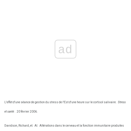
ad
L'effet d'une séance de gestion du stress de l'Est d'une heure sur le cortisol salivaire.
Stress
et santé
.
20 février 2006.
Davidson, Richard, et.
Al.
Altérations dans le cerveau et la fonction immunitaire produites