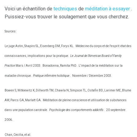
Voici un échantillon de
techniques
de
méditation à essayer
.
Puissiez-vous trouver le soulagement que vous cherchez.
Sources:
Le juge Astin, Shapiro SL, Eisenberg DM, Forys KL.
Médecine du corps et de l'esprit: état des
connaissances, implications pour la pratique.
Le Journal de l'American Board of Family
Practice
Mars / Avril 2003.
Bonadonna, Ramita PhD.
L'impact de la méditation sur la
maladie chronique.
Pratique infirmière holistique
.
Novembre / Décembre 2003.
Bowen S, Witkiewitz K, Dillworth TM, Chawla N, Simpson TL, Ostafin BD, Larimer ME, Blume
AW, Parcs GA, Marlatt GA.
Méditation de pleine conscience et utilisation de substances
dans une population carcérale.
Psychologie des comportements addictifs
.
20 septembre
2006.
Chan, Cecilia, et al.