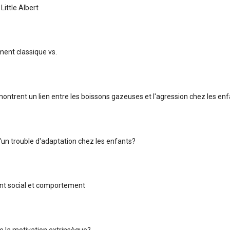
Little Albert
ent classique vs.
ontrent un lien entre les boissons gazeuses et l'agression chez les en
'un trouble d'adaptation chez les enfants?
t social et comportement
e la motivation extrinsèque?