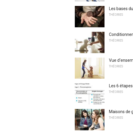
Les bases d
THÉORIES
Conditionne
THÉORIES
Vue d'ensemb
THÉORIES
Les 6 étape
THÉORIES
Maisons de g
THÉORIES