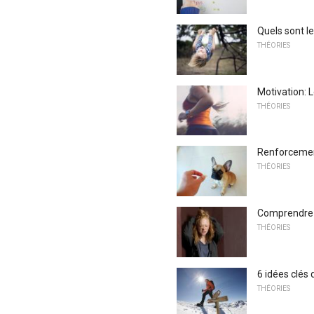
Quels sont l
THÉORIES
Motivation: 
THÉORIES
Renforcement
THÉORIES
Comprendre e
THÉORIES
6 idées clés 
THÉORIES