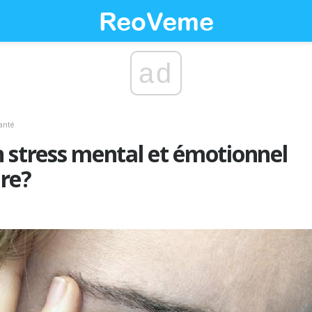
ad
santé
 stress mental et émotionnel
re?