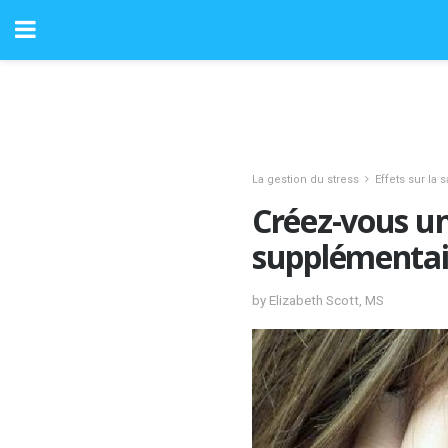
La gestion du stress
Effets sur la 
Créez-vous un
supplémentai
by Elizabeth Scott, MS