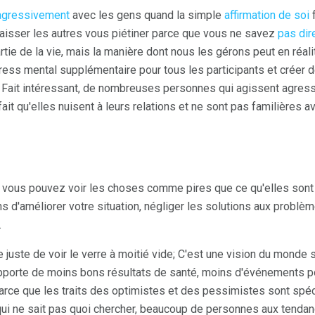
agressivement
avec les gens quand la simple
affirmation de soi
f
aisser les autres vous piétiner parce que vous ne savez
pas dir
tie de la vie, mais la manière dont nous les gérons peut en réalit
ess mental supplémentaire pour tous les participants et créer d
e. Fait intéressant, de nombreuses personnes qui agissent agre
it qu'elles nuisent à leurs relations et ne sont pas familières 
, vous pouvez voir les choses comme pires que ce qu'elles sont
s d'améliorer votre situation, négliger les solutions aux problè
.
 juste de voir le verre à moitié vide; C'est une vision du monde 
orte de moins bons résultats de santé, moins d'événements posi
rce que les traits des optimistes et des pessimistes sont spéc
qui ne sait pas quoi chercher, beaucoup de personnes aux tend