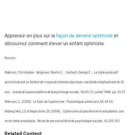
Apprenez-en plus sur la
façon de devenir optimiste
et
découvrez comment élever un enfant optimiste.
Sources:
Peterson, Christopher;
Seligman, Martin E .;
Vaillant, George E .;
Le style explicatif
pessimiste est un facteur de risque de maladie physique: une étude longitudinale de 35
ans.
Journal de la personnalité et de la psychologie sociale
, Vol 55 (1), juillet 1988. pp. 23-27.
Peterson, C. (2000).
Le futur de l'optimisme.
Psychologue américain, 55, 44-55.
Solberg Nes, LS, et Segerstrom, SC (2006).
Optimisme dispositionnel et adaptation: une
revue méta-analytique.
Revue de personnalité et de psychologie sociale, 10, 235-251.
Related Content