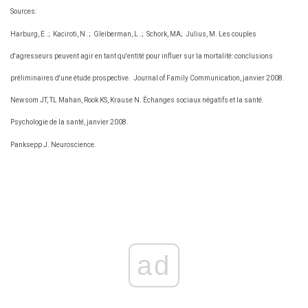
Sources:
Harburg, E .;
Kaciroti, N .;
Gleiberman, L .;
Schork, MA;
Julius, M. Les couples
d'agresseurs peuvent agir en tant qu'entité pour influer sur la mortalité: conclusions
préliminaires d'une étude prospective.
Journal of Family Communication, janvier 2008.
Newsom JT, TL Mahan, Rook KS, Krause N. Échanges sociaux négatifs et la santé.
Psychologie de la santé, janvier 2008.
Panksepp J. Neuroscience.
ad