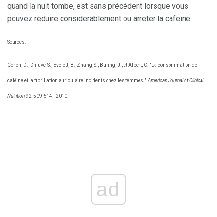
quand la nuit tombe, est sans précédent lorsque vous
pouvez réduire considérablement ou arrêter la caféine.
Sources:
Conen, D., Chiuve, S., Everett, B., Zhang, S., Buring, J., et Albert, C. "La consommation de
caféine et la fibrillation auriculaire incidents chez les femmes."
American Journal of Clinical
Nutrition
92: 509-514.
2010.
ad