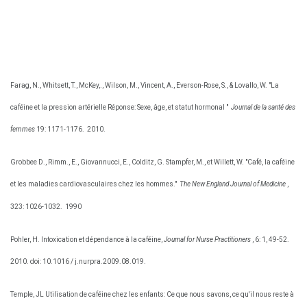
Farag, N., Whitsett, T., McKey,., Wilson, M., Vincent, A., Everson-Rose, S., & Lovallo, W. "La
caféine et la pression artérielle Réponse: Sexe, âge, et statut hormonal "
Journal de la santé des
femmes
19: 1171-1176.
2010.
Grobbee D., Rimm., E., Giovannucci, E., Colditz, G. Stampfer, M., et Willett, W. "Café, la caféine
et les maladies cardiovasculaires chez les hommes."
The New England Journal of Medicine
,
323: 1026-1032.
1990
Pohler, H. Intoxication et dépendance à la caféine,
Journal for Nurse Practitioners
, 6: 1, 49-52.
2010. doi: 10.1016 / j.nurpra.2009.08.019.
Temple, JL Utilisation de caféine chez les enfants: Ce que nous savons, ce qu'il nous reste à