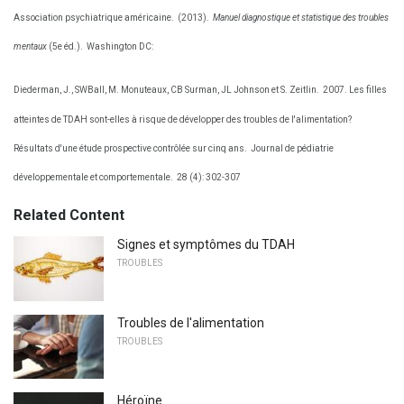
Association psychiatrique américaine.
(2013).
Manuel diagnostique et statistique des troubles
mentaux
(5e éd.).
Washington DC:
Diederman, J., SWBall, M. Monuteaux, CB Surman, JL Johnson et S. Zeitlin.
2007. Les filles
atteintes de TDAH sont-elles à risque de développer des troubles de l'alimentation?
Résultats d'une étude prospective contrôlée sur cinq ans.
Journal de pédiatrie
développementale et comportementale.
28 (4): 302-307
Related Content
Signes et symptômes du TDAH
TROUBLES
Troubles de l'alimentation
TROUBLES
Héroïne