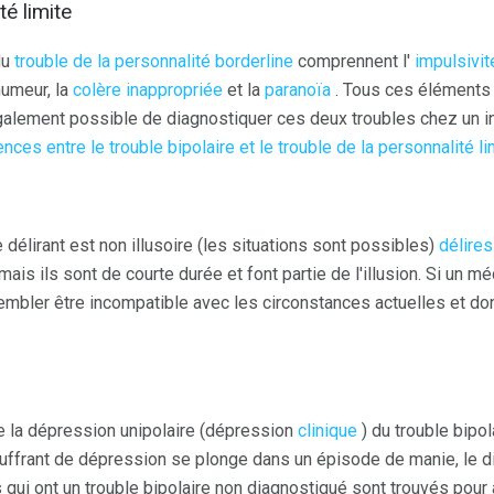
té limite
du
trouble de la personnalité borderline
comprennent l'
impulsivit
'humeur, la
colère inappropriée
et la
paranoïa
. Tous ces éléments
 également possible de diagnostiquer ces deux troubles chez un in
ences entre le trouble bipolaire et le trouble de la personnalité li
 délirant est non illusoire (les situations sont possibles)
délires
is ils sont de courte durée et font partie de l'illusion. Si un m
t sembler être incompatible avec les circonstances actuelles et 
e la dépression unipolaire (dépression
clinique
) du trouble bipol
ouffrant de dépression se plonge dans un épisode de manie, le d
qui ont un trouble bipolaire non diagnostiqué sont trouvés pour 