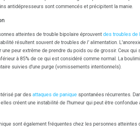
ins antidépresseurs sont commencés et précipitent la manie.
on
rsonnes atteintes de trouble bipolaire éprouvent
des troubles de l
itabilité résultent souvent
de
troubles
de l'
alimentation. L'anorexi
ar une peur extrême de prendre du poids ou de grossir. Ceux qui 
nférieur à 85% de ce qui est considéré comme normal. La boulimi
taire suivies d'une purge (vomissements intentionnels).
ctérisé par des
attaques de panique
spontanées récurrentes. Da
 elles créent une instabilité de l'humeur qui peut être confondu
anique sont également fréquentes chez les personnes atteintes de