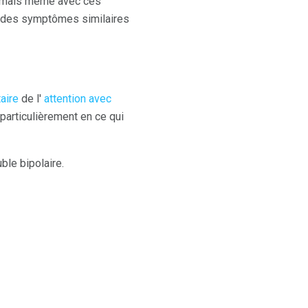
e, mais même avec ces
ter des symptômes similaires
taire
de l'
attention avec
particulièrement en ce qui
ble bipolaire.