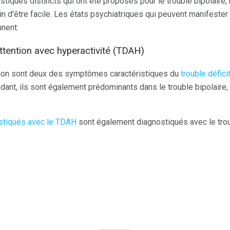
ostiques distincts qui ont été proposés pour le trouble bipolair
loin d'être facile. Les états psychiatriques qui peuvent manifes
nnent:
'attention avec hyperactivité (TDAH)
action sont deux des symptômes caractéristiques du
trouble défici
nt, ils sont également prédominants dans le trouble bipolaire, 
stiqués avec le TDAH
sont également diagnostiqués avec le trou