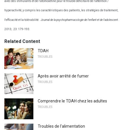
avec des stimulants et de l'atomoxétine pour le trouble déficitaire de l'attention /
hyperactivité, y compris les caractéristiques des patients, les stratégies de traitement,
l'efficacité et la tolérabilité.
Journal de la psychopharmacologie de l'enfant et de l'adolescent
.
2013;
23: 179-193.
Related Content
TDAH
TROUBLES
Après avoir arrêté de fumer
TROUBLES
Comprendre le TDAH chez les adultes
TROUBLES
Troubles de l'alimentation