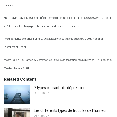
Sources:
Hall-Flavin, David K. «Que signifie le terme« dépression clinique »?
Clinique Mayo
.
21 avril
2011. Fondation Mayo pour l'éducation médicale et la recherche.
"Médicaments de santé mentale."
Institut national de la santé mentale
.
2008. National
Institutes of Health.
Moore, David P. et James W. Jefferson, éd.
Manuel de psychiatrie médicale
2e éd.
Philadelphie:
Mosby Elsevier, 2004.
Related Content
7 types courants de dépression
DÉPRESSION
Les différents types de troubles de l'humeur
DÉPRESSION