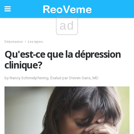
ad
Dépression
Les types
Qu'est-ce que la dépression
clinique?
by Nancy Schimelpfening; Évalué par Steven Gans, MD