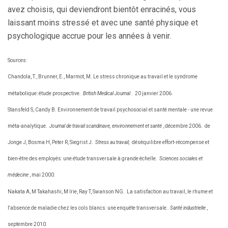
avez choisis, qui deviendront bientôt enracinés, vous
laissant moins stressé et avec une santé physique et
psychologique accrue pour les années à venir.
Sources:
Chandola, T., Brunner, E., Marmot, M. Le stress chronique au travail et le syndrome
métabolique: étude prospective.
British Medical Journal
.
20 janvier 2006.
Stansfeld S, Candy B. Environnement de travail psychosocial et santé mentale - une revue
méta-analytique.
Journal de travail scandinave, environnement et santé
, décembre 2006.
de
Jonge J, Bosma H, Peter R, Siegrist J.
Stress au travail,
déséquilibre effort-récompense et
bien-être des employés: une étude transversale à grande échelle.
Sciences sociales et
médecine
, mai 2000.
Nakata A, M Takahashi, M Irie, Ray T, Swanson NG.
La satisfaction au travail, le rhume et
l'absence de maladie chez les cols blancs: une enquête transversale.
Santé industrielle
,
septembre 2010.