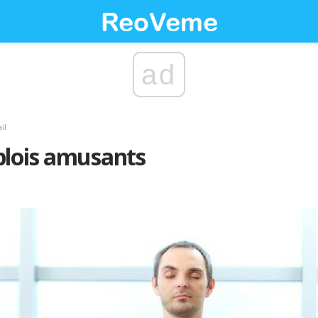
ad
il
plois amusants