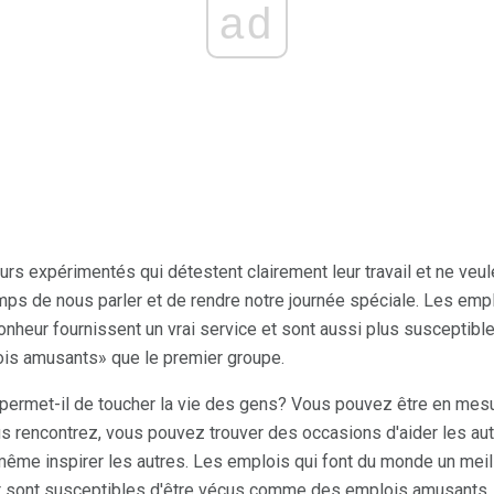
ad
s expérimentés qui détestent clairement leur travail et ne veule
mps de nous parler et de rendre notre journée spéciale. Les empl
onheur fournissent un vrai service et sont aussi plus susceptibl
s amusants» que le premier groupe.
permet-il de toucher la vie des gens? Vous pouvez être en mesur
 rencontrez, vous pouvez trouver des occasions d'aider les aut
ême inspirer les autres. Les emplois qui font du monde un meill
et sont susceptibles d'être vécus comme des emplois amusants.