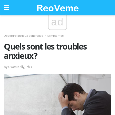
ad
Désordre anxieux généralisé
Symptômes
Quels sont les troubles
anxieux?
by Owen Kelly, PhD