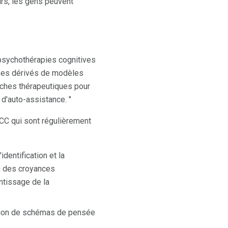
urs, les gens peuvent
psychothérapies cognitives
pes dérivés de modèles
oches thérapeutiques pour
 d'auto-assistance. "
TCC qui sont régulièrement
dentification et la
on des croyances
entissage de la
cation de schémas de pensée