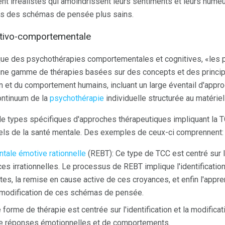
t irréalistes qui amoindrissent leurs sentiments et leurs hume
s des schémas de pensée plus sains.
itivo-comportementale
ique des psychothérapies comportementales et cognitives, «les 
une gamme de thérapies basées sur des concepts et des princi
 et du comportement humains, incluant un large éventail d'appr
ontinuum de la
psychothérapie
individuelle structurée au matériel
 de types spécifiques d'approches thérapeutiques impliquant la 
nels de la santé mentale. Des exemples de ceux-ci comprennent:
tale émotive rationnelle
(REBT): Ce type de TCC est centré sur l'i
es irrationnelles. Le processus de REBT implique l'identificati
ntes, la remise en cause active de ces croyances, et enfin l'appr
 modification de ces schémas de pensée.
e forme de thérapie est centrée sur l'identification et la modifi
de réponses émotionnelles et de comportements.