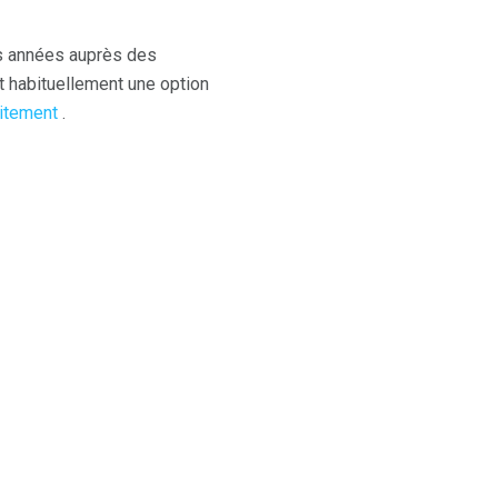
es années auprès des
 habituellement une option
aitement
.