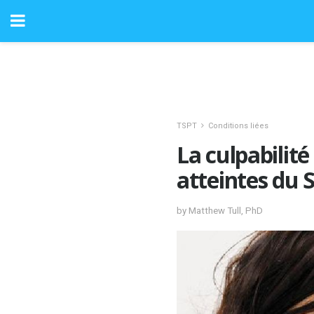
TSPT
Conditions liées
La culpabilit
atteintes du 
by Matthew Tull, PhD