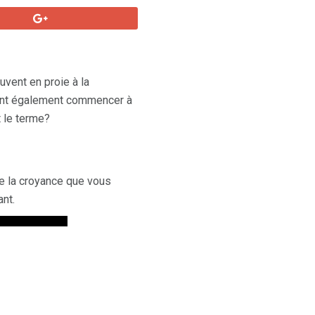
vent en proie à la
nt également commencer à
t le terme?
de la croyance que vous
nt.