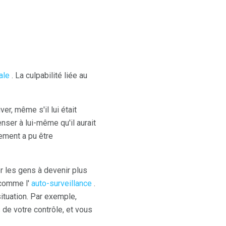
ale
. La culpabilité liée au
er, même s'il lui était
ser à lui-même qu'il aurait
ement a pu être
r les gens à devenir plus
 comme l'
auto-surveillance
.
situation. Par exemple,
 de votre contrôle, et vous