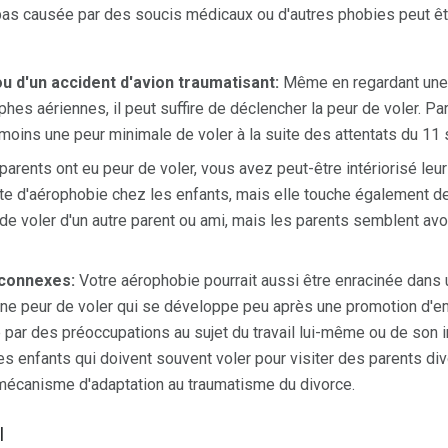
 pas causée par des soucis médicaux ou d'autres phobies peut êt
ou d'un accident d'avion traumatisant:
Même en regardant une 
hes aériennes, il peut suffire de déclencher la peur de voler. Pa
moins une peur minimale de voler à la suite des attentats du 11
parents ont eu peur de voler, vous avez peut-être intériorisé leu
nte d'aérophobie chez les enfants, mais elle touche également 
de voler d'un autre parent ou ami, mais les parents semblent avoi
 connexes:
Votre aérophobie pourrait aussi être enracinée dans 
une peur de voler qui se développe peu après une promotion d'e
par des préoccupations au sujet du travail lui-même ou de son i
s enfants qui doivent souvent voler pour visiter des parents di
écanisme d'adaptation au traumatisme du divorce.
l