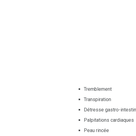
Tremblement
Transpiration
Détresse gastro-intesti
Palpitations cardiaques
Peau rincée