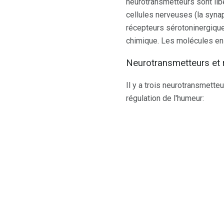
neurotransmetteurs sont libé
cellules nerveuses (la syna
récepteurs sérotoninergique
chimique. Les molécules en e
Neurotransmetteurs et r
Il y a trois neurotransmett
régulation de l'humeur: