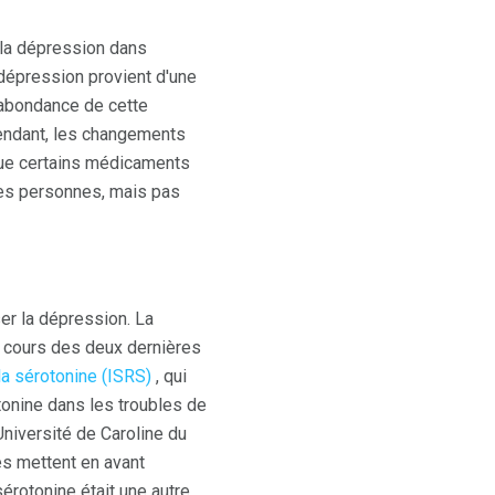
 la dépression dans
 dépression provient d'une
rabondance de cette
pendant, les changements
 que certains médicaments
nes personnes, mais pas
ser la dépression. La
au cours des deux dernières
 la sérotonine (ISRS)
, qui
tonine dans les troubles de
Université de Caroline du
es mettent en avant
érotonine était une autre