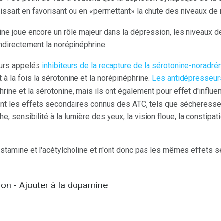
issait en favorisant ou en «permettant» la chute des niveaux de 
line joue encore un rôle majeur dans la dépression, les niveaux d
directement la norépinéphrine.
urs appelés
inhibiteurs de la recapture de la sérotonine-noradrén
t à la fois la sérotonine et la norépinéphrine.
Les antidépresseurs
hrine et la sérotonine, mais ils ont également pour effet d'influen
uent les effets secondaires connus des ATC, tels que sécheresse
e, sensibilité à la lumière des yeux, la vision floue, la constipatio
histamine et l'acétylcholine et n'ont donc pas les mêmes effets 
ion - Ajouter à la dopamine