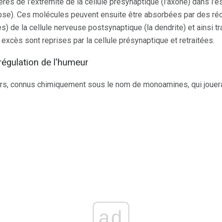
rés de l'extrémité de la cellule présynaptique (l'axone) dans l'
pse). Ces molécules peuvent ensuite être absorbées par des réc
s) de la cellule nerveuse postsynaptique (la dendrite) et ainsi 
xcès sont reprises par la cellule présynaptique et retraitées.
égulation de l'humeur
eurs, connus chimiquement sous le nom de monoamines, qui jouera
ad