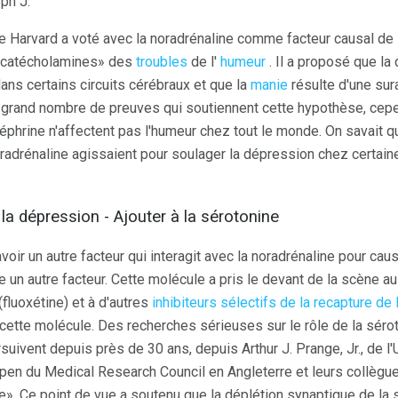
ph J.
 de Harvard a voté avec la noradrénaline comme facteur causal de
 «catécholamines» des
troubles
de l'
humeur
. Il a proposé que la
ans certains circuits cérébraux et que la
manie
résulte d'une su
un grand nombre de preuves qui soutiennent cette hypothèse, ce
éphrine n'affectent pas l'humeur chez tout le monde. On savait
oradrénaline agissaient pour soulager la dépression chez certai
 la dépression - Ajouter à la sérotonine
avoir un autre facteur qui interagit avec la noradrénaline pour cau
e un autre facteur. Cette molécule a pris le devant de la scène 
fluoxétine) et à d'autres
inhibiteurs sélectifs de la recapture de
cette molécule. Des recherches sérieuses sur le rôle de la séro
suivent depuis près de 30 ans, depuis Arthur J. Prange, Jr., de l'
ppen du Medical Research Council en Angleterre et leurs collègu
». Ce point de vue a soutenu que la déplétion synaptique de la s