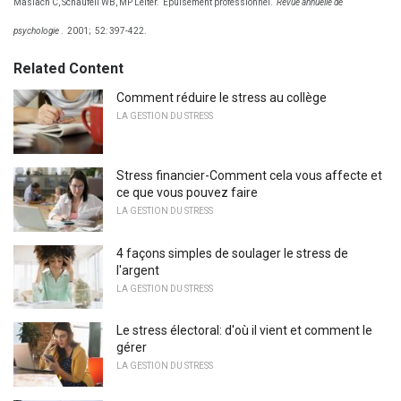
Maslach C, Schaufeli WB, MP Leiter.
Épuisement professionnel.
Revue annuelle de
psychologie
.
2001;
52: 397-422.
Related Content
Comment réduire le stress au collège
LA GESTION DU STRESS
Stress financier-Comment cela vous affecte et
ce que vous pouvez faire
LA GESTION DU STRESS
4 façons simples de soulager le stress de
l'argent
LA GESTION DU STRESS
Le stress électoral: d'où il vient et comment le
gérer
LA GESTION DU STRESS