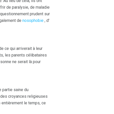
Au lieu de cela, ils ont
frir de paralysie, de maladie
n questionnement prudent sur
 également de
nosophobie
, d'
ce qui arriverait à leur
s, les parents célibataires
rsonne ne serait là pour
e partie saine du
 des croyances religieuses
s entièrement le temps, ce