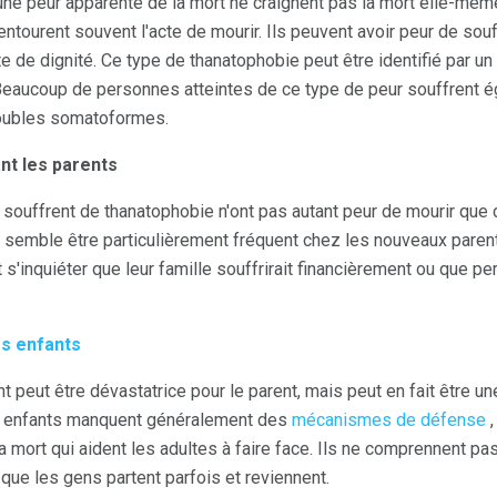
e peur apparente de la mort ne craignent pas la mort elle-même. 
ntourent souvent l'acte de mourir. Ils peuvent avoir peur de souf
e de dignité. Ce type de thanatophobie peut être identifié par u
. Beaucoup de personnes atteintes de ce type de peur souffrent
roubles somatoformes.
t les parents
uffrent de thanatophobie n'ont pas autant peur de mourir que de 
a semble être particulièrement fréquent chez les nouveaux parent
 s'inquiéter que leur famille souffrirait financièrement ou que pe
es enfants
t peut être dévastatrice pour le parent, mais peut en fait être un
 enfants manquent généralement des
mécanismes de défense
,
 mort qui aident les adultes à faire face. Ils ne comprennent pa
que les gens partent parfois et reviennent.