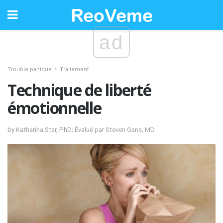
ad
Trouble panique
Traitement
Technique de liberté
émotionnelle
by Katharina Star, PhD; Évalué par Steven Gans, MD