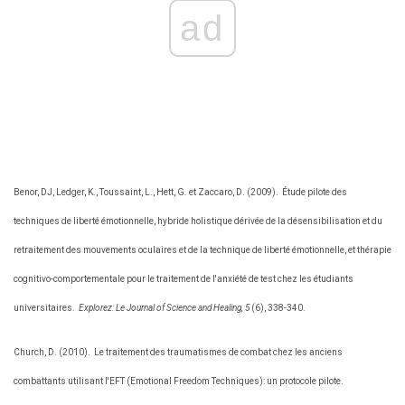
ad
Benor, DJ, Ledger, K., Toussaint, L., Hett, G. et Zaccaro, D. (2009).
Étude pilote des
techniques de liberté émotionnelle, hybride holistique dérivée de la désensibilisation et du
retraitement des mouvements oculaires et de la technique de liberté émotionnelle, et thérapie
cognitivo-comportementale pour le traitement de l'anxiété de test chez les étudiants
universitaires.
Explorez: Le Journal of Science and Healing, 5
(6), 338-340.
Church, D. (2010).
Le traitement des traumatismes de combat chez les anciens
combattants utilisant l'EFT (Emotional Freedom Techniques): un protocole pilote.