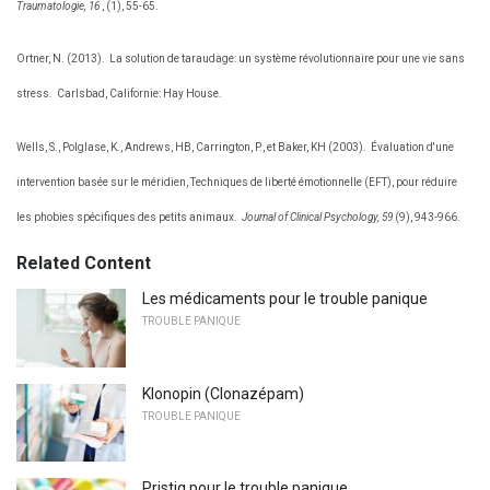
Traumatologie, 16
, (1), 55-65.
Ortner, N. (2013).
La solution de taraudage: un système révolutionnaire pour une vie sans
stress.
Carlsbad, Californie: Hay House.
Wells, S., Polglase, K., Andrews, HB, Carrington, P., et Baker, KH (2003).
Évaluation d'une
intervention basée sur le méridien, Techniques de liberté émotionnelle (EFT), pour réduire
les phobies spécifiques des petits animaux.
Journal of Clinical Psychology, 59
(9), 943-966.
Related Content
Les médicaments pour le trouble panique
TROUBLE PANIQUE
Klonopin (Clonazépam)
TROUBLE PANIQUE
Pristiq pour le trouble panique