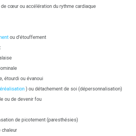
s de cœur ou accélération du rythme cardiaque
ment
ou d'étouffement
t
alaise
dominale
le, étourdi ou évanoui
éréalisation
) ou détachement de soi (dépersonnalisation)
le ou de devenir fou
sation de picotement (paresthésies)
 chaleur