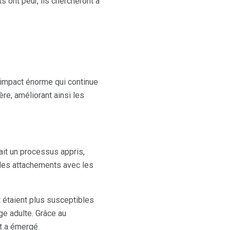
 ont peur, ils chercheront à
 impact énorme qui continue
ère, améliorant ainsi les
ait un processus appris,
 des attachements avec les
t étaient plus susceptibles
âge adulte. Grâce au
t a émergé.