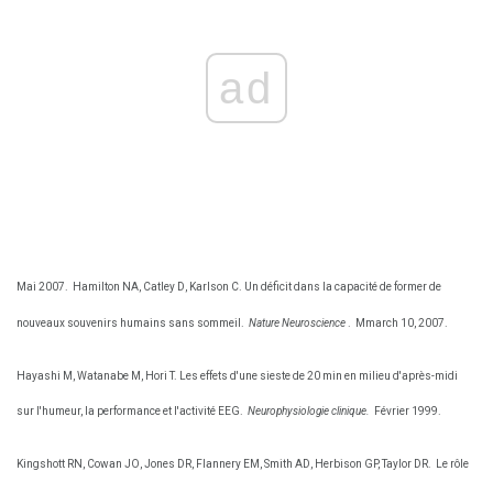
ad
Mai 2007.
Hamilton NA, Catley D, Karlson C. Un déficit dans la capacité de former de
nouveaux souvenirs humains sans sommeil.
Nature Neuroscience
.
Mmarch 10, 2007.
Hayashi M, Watanabe M, Hori T. Les effets d'une sieste de 20 min en milieu d'après-midi
sur l'humeur, la performance et l'activité EEG.
Neurophysiologie clinique.
Février 1999.
Kingshott RN, Cowan JO, Jones DR, Flannery EM, Smith AD, Herbison GP, ​​Taylor DR.
Le rôle