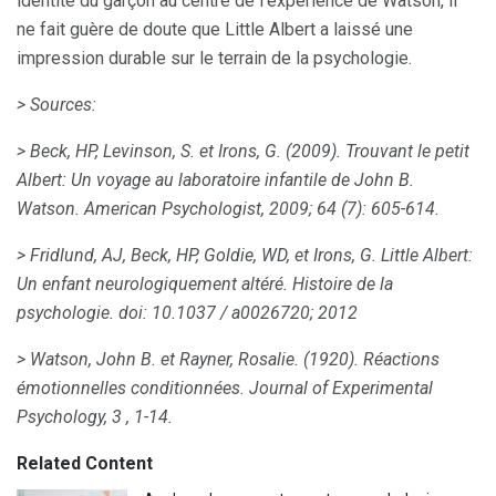
identité du garçon au centre de l'expérience de Watson, il
ne fait guère de doute que Little Albert a laissé une
impression durable sur le terrain de la psychologie.
> Sources:
> Beck, HP, Levinson, S. et Irons, G. (2009).
Trouvant le petit
Albert: Un voyage au laboratoire infantile de John B.
Watson.
American Psychologist, 2009; 64 (7):
605-614.
> Fridlund, AJ, Beck, HP, Goldie, WD, et Irons, G. Little Albert:
Un enfant neurologiquement altéré.
Histoire de la
psychologie.
doi: 10.1037 / a0026720;
2012
> Watson, John B. et Rayner, Rosalie.
(1920).
Réactions
émotionnelles conditionnées.
Journal of Experimental
Psychology, 3
, 1-14.
Related Content