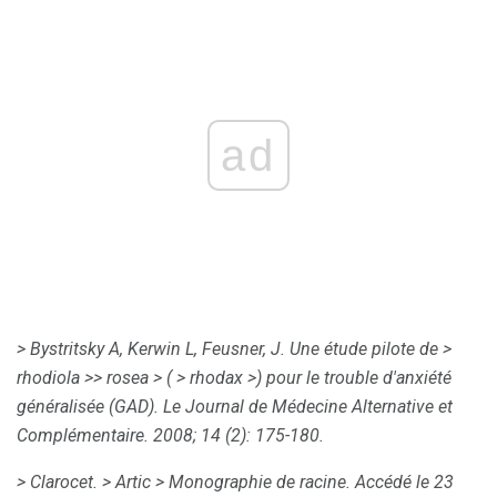
ad
> Bystritsky A, Kerwin L, Feusner, J. Une étude pilote de
>
rhodiola
>>
rosea
> (
> rhodax
>) pour le trouble d'anxiété
généralisée (GAD).
Le Journal de Médecine Alternative et
Complémentaire.
2008; 14 (2): 175-180.
> Clarocet.
> Artic
> Monographie de racine.
Accédé le 23