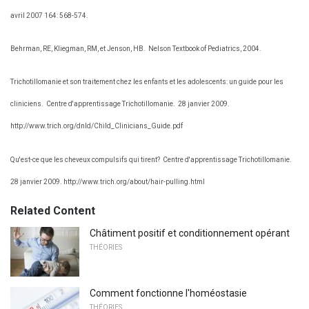
avril 2007 164: 568-574.
Behrman, RE, Kliegman, RM, et Jenson, HB.
Nelson Textbook of Pediatrics, 2004.
Trichotillomanie et son traitement chez les enfants et les adolescents: un guide pour les
cliniciens.
Centre d'apprentissage Trichotillomanie.
28 janvier 2009.
http://www.trich.org/dnld/Child_Clinicians_Guide.pdf
Qu'est-ce que les cheveux compulsifs qui tirent?
Centre d'apprentissage Trichotillomanie.
28 janvier 2009. http://www.trich.org/about/hair-pulling.html
Related Content
Châtiment positif et conditionnement opérant
THÉORIES
Comment fonctionne l'homéostasie
THÉORIES