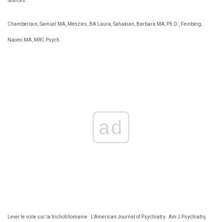
Sources:
Chamberlain, Samuel MA, Menzies, BA Laura, Sahakian, Barbara MA, Ph.D., Feinberg,
Naomi MA, MRC Psych.
ad
Lever le voile sur la trichotillomanie.
L'American Journal of Psychiatry.
Am J Psychiatry,