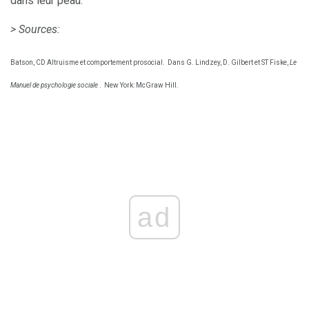
dans leur peau.
> Sources:
Batson, CD Altruisme et comportement prosocial.
Dans G. Lindzey, D. Gilbert et ST Fiske,
Le
Manuel de psychologie sociale
.
New York: McGraw Hill.
ad