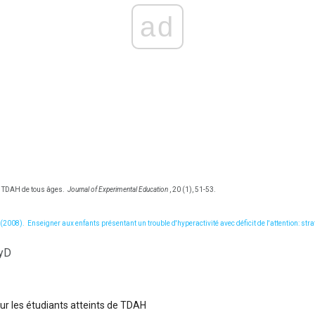
ad
s TDAH de tous âges.
Journal of Experimental Education
, 20 (1), 51-53.
 (2008).
Enseigner aux enfants présentant un trouble d'hyperactivité avec déficit de l'attention: st
syD
our les étudiants atteints de TDAH