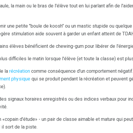
le, la main ou le bras de l'élève tout en lui parlant afin de l'aid
nir une petite "boule de koosh" ou un mastic stupide ou quelque 
égère stimulation aide souvent à garder un enfant atteint de TDA
tains élèves bénéficient de chewing-gum pour libérer de l'énergie
lus difficiles le matin lorsque l'élève (et toute la classe) est plu
de la
récréation
comme conséquence d'un comportement négatif. (
ment physique
qui se produit pendant la récréation et peuvent 
e).
des signaux horaires enregistrés ou des indices verbaux pour i
ité.
 «copain d'étude» - un pair de classe aimable et mature qui peu
il sort de la piste.