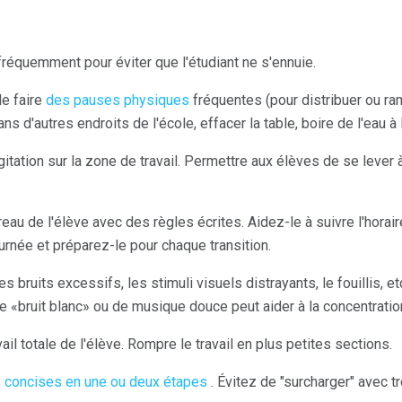
équemment pour éviter que l'étudiant ne s'ennuie.
e faire
des pauses physiques
fréquentes (pour distribuer ou ra
 d'autres endroits de l'école, effacer la table, boire de l'eau à l
tation sur la zone de travail. Permettre aux élèves de se lever à
eau de l'élève avec des règles écrites. Aidez-le à suivre l'horair
urnée et préparez-le pour chaque transition.
es bruits excessifs, les stimuli visuels distrayants, le fouillis, e
e «bruit blanc» ou de musique douce peut aider à la concentration
ail totale de l'élève. Rompre le travail en plus petites sections.
s concises en une ou deux étapes
. Évitez de "surcharger" avec t