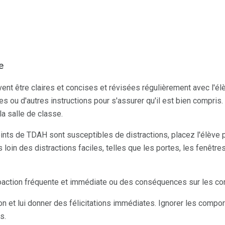
e
nt être claires et concises et révisées régulièrement avec l'élève
tes ou d'autres instructions pour s'assurer qu'il est bien compris
a salle de classe.
ints de TDAH sont susceptibles de distractions, placez l'élève p
 loin des distractions faciles, telles que les portes, les fenêtr
roaction fréquente et immédiate ou des conséquences sur les c
bon et lui donner des félicitations immédiates. Ignorer les compo
s.