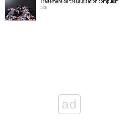
Traitement de thésaurisation compulsif
OCD
ad