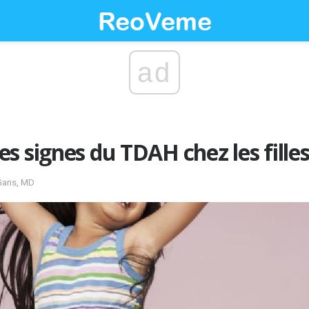
ad
s signes du TDAH chez les fille
 Gans, MD