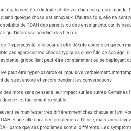
eut également être distraite et dériver dans son propre monde. P
r quand quelque chose est ennuyeux. D'autres fois, elle ne sent pa
ossibilité de TDAH des parents ou des enseignants, car ils peuv
se qui l'intéresse pendant des heures.
a de l'hyperactivité, elle pourrait être décrite comme un garçon 
mble pas apprécier les choses typiques d'une fille de son âge. Ell
vidente, gribouillant peut-être constamment ou se déplaçant da
sive peut être hyper-bavarde et impulsive verbalement, interrompa
t de sujet encore et encore pendant les conversations.
er des mots sans penser à leur impact sur les autres. Certaines 
 drame», et facilement excitable.
vent se manifester très différemment chez chaque enfant. Vou
TDAH et une fille qui a des problèmes à l'école, mais vous n'ave
le TDAH parce que ses problèmes sont si différents. Les symptôm