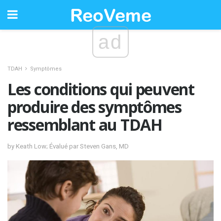
ad
TDAH
Symptômes
Les conditions qui peuvent
produire des symptômes
ressemblant au TDAH
by Keath Low; Évalué par Steven Gans, MD