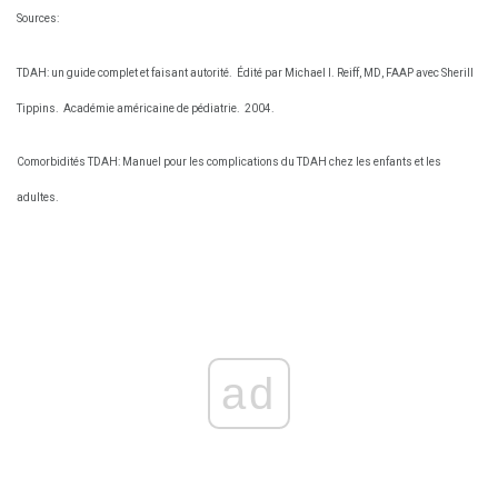
Sources:
TDAH: un guide complet et faisant autorité.
Édité par Michael I. Reiff, MD, FAAP avec Sherill
Tippins.
Académie américaine de pédiatrie.
2004.
Comorbidités TDAH: Manuel pour les complications du TDAH chez les enfants et les
adultes.
ad