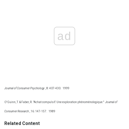
ad
Journal of Consumer Psychology
, 8: 407-430.
1999
O'Guinn, T. & Faber, R. "Achat compulsif: Une exploration phénoménologique."
Journal of
Consumer Research
, 16: 147-157.
1989
Related Content