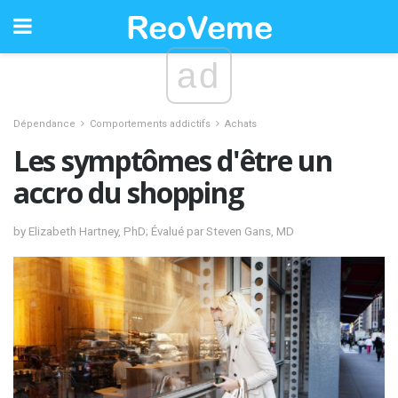
ad
Dépendance
Comportements addictifs
Achats
Les symptômes d'être un
accro du shopping
by Elizabeth Hartney, PhD; Évalué par Steven Gans, MD