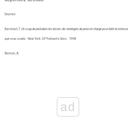
Sources:
Barnhart, T.
Un coup de pied dans les atouts: dix stratégies de prise en charge pour bâtir la richesse
que vous voulez.
New York: GP Putnam's Sons.
1998.
Benson, A.
ad