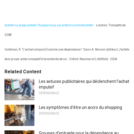
Acheter ou ne pas acheter: Pourquoi nous sur-achat et comment arrêter
.
Londres: Trompettiste.
2008
Goldman, R. "L'achat compulsif comme une dépendance."
Dans A. Benson (éditeur)
J'achète
donc je suis: achat compulsif et la recherche de soi.
Oxford: Rowman et Littlefield.
2004.
Related Content
Les astuces publicitaires qui déclenchent l'achat
impulsif
DÉPENDANCE
Les symptômes d'être un accro du shopping
DÉPENDANCE
Groupes d'entraide pour la dépendance au