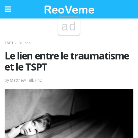
ad
TSPT
Causes
Le lien entre le traumatisme
et le TSPT
by Matthew Tull, PhD