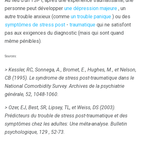
Au lieu d'un TSPT, après une expérience traumatisante, une
personne peut développer
une dépression majeure
, un
autre trouble anxieux (comme
un trouble panique
) ou des
symptômes de stress post
-
traumatique
qui ne satisfont
pas aux exigences du diagnostic (mais qui sont quand
même pénibles).
Sources:
> Kessler, RC, Sonnega, A., Bromet, E., Hughes, M., et Nelson,
CB (1995).
Le syndrome de stress post-traumatique dans le
National Comorbidity Survey.
Archives de la psychiatrie
générale, 52,
1048-1060.
> Ozer, EJ, Best, SR, Lipsey, TL, et Weiss, DS (2003).
Prédicteurs du trouble de stress post-traumatique et des
symptômes chez les adultes: Une méta-analyse.
Bulletin
psychologique, 129
, 52-73.