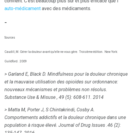
convient. C'est beaucoup plus sûr et plus efficace que l'
auto-médicament
avec des médicaments.
-
Sources
Caudill, M. Gérer la douleur avant qu'elle ne vous gère.
Troisième édition.
New York:
Guildford.
2009
> Garland E, Black D. Mindfulness pour la douleur chronique
et la mauvaise utilisation des opioïdes sur ordonnance:
nouveaux mécanismes et problèmes non résolus.
Substance Use & Misuse
, 49 (5): 608-611.
2014
> Matta M, Porter J, S Chintakrindi, Cosby A.
Comportements addictifs et la douleur chronique dans une
population à risque élevé.
Journal of Drug Issues
.46 (2):
135-147.
2016