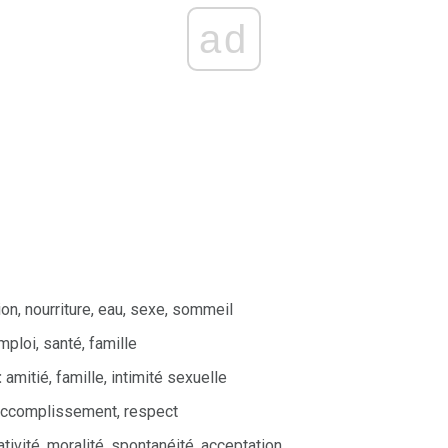
ad
ion, nourriture, eau, sexe, sommeil
ploi, santé, famille
:
amitié, famille, intimité sexuelle
accomplissement, respect
tivité, moralité, spontanéité, acceptation