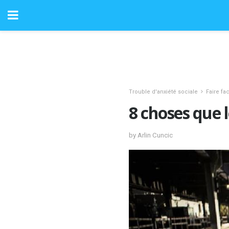
Trouble d'anxiété sociale
Faire fa
8 choses que l
by Arlin Cuncic