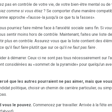
 pas en contrôle de votre vie, de votre bien-être mental ou de 
siez comme si vous étiez
? Se comporter d'une manière compatible
cienne approche «fausse-la jusqu'à ce que tu la fasses».
s pourriez faire même face à l'anxiété sociale sans fin. Si vo
vous sentir moins hors de contrôle. Maintenant, faites une liste 
tir plus en contrôle. Assurez-vous que la liste contient des élé
ce qu'il
faut faire
plutôt que sur ce qu'il
ne faut pas faire
.
der à démarrer. Ceux-ci ne sont pas tous nécessairement sur l'ac
ent considérées au «sommet de la pyramide» pour quelqu'un avec
versé que les autres pourraient ne pas aimer, mais que vous
ndidat politique, choisir un chemin de carrière particulier, ou si
pas.
d vous le pouvez.
Commencez par travailler. Arrivée à la fête e
d'abord).