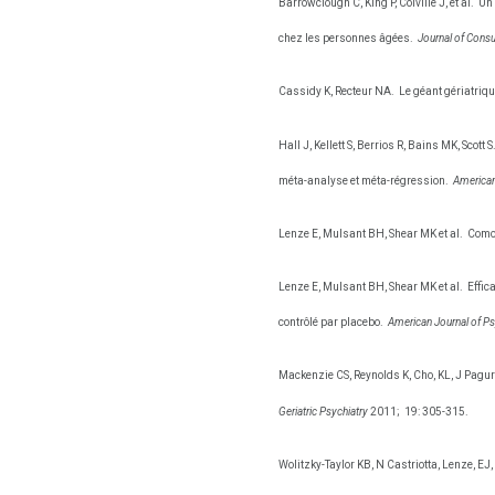
Barrowclough C, King P, Colville J, et al.
Un 
chez les personnes âgées.
Journal of Consu
Cassidy K, Recteur NA.
Le géant gériatrique
Hall J, Kellett S, Berrios R, Bains MK, Scot
méta-analyse et méta-régression.
American 
Lenze E, Mulsant BH, Shear MK et al.
Comor
Lenze E, Mulsant BH, Shear MK et al.
Effic
contrôlé par placebo.
American Journal of Ps
Mackenzie CS, Reynolds K, Cho, KL, J Pagura
Geriatric Psychiatry
2011;
19: 305-315.
Wolitzky-Taylor KB, N Castriotta, Lenze, E