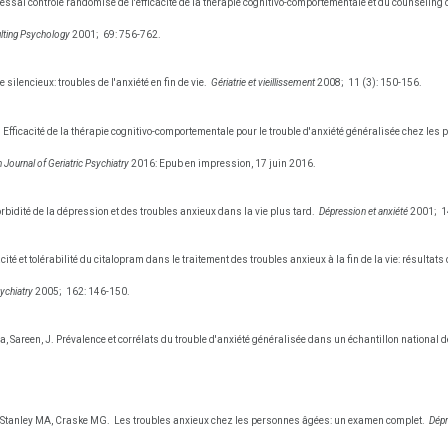
essai contrôlé randomisé de l'efficacité de la thérapie cognitivo-comportementale et du counseling
lting Psychology
2001;
69: 756-762.
 silencieux: troubles de l'anxiété en fin de vie.
Gériatrie et vieillissement
2008;
11 (3): 150-156.
t S. Efficacité de la thérapie cognitivo-comportementale pour le trouble d'anxiété généralisée chez l
Journal of Geriatric Psychiatry
2016: Epub en impression, 17 juin 2016.
bidité de la dépression et des troubles anxieux dans la vie plus tard.
Dépression et anxiété
2001;
1
acité et tolérabilité du citalopram dans le traitement des troubles anxieux à la fin de la vie: résult
ychiatry
2005;
162: 146-150.
, Sareen, J. Prévalence et corrélats du trouble d'anxiété généralisée dans un échantillon national
J, Stanley MA, Craske MG.
Les troubles anxieux chez les personnes âgées: un examen complet.
Dépr