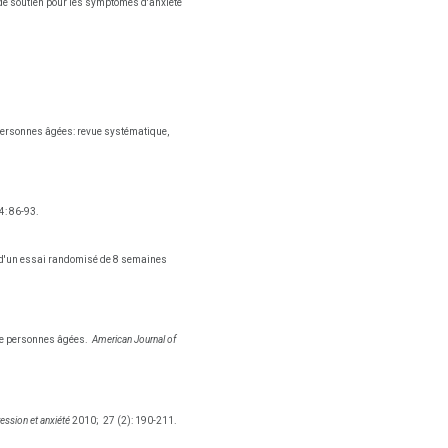
 de soutien pour les symptômes d'anxiété
es personnes âgées: revue systématique,
4: 86-93.
ats d'un essai randomisé de 8 semaines
 de personnes âgées.
American Journal of
ession et anxiété
2010;
27 (2): 190-211.