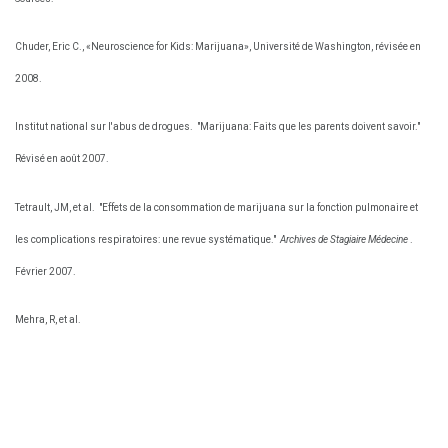
Chuder, Eric C., «Neuroscience for Kids: Marijuana», Université de Washington, révisée en
2008.
Institut national sur l'abus de drogues.
"Marijuana: Faits que les parents doivent savoir."
Révisé en août 2007.
Tetrault, JM, et al.
"Effets de la consommation de marijuana sur la fonction pulmonaire et
les complications respiratoires: une revue systématique."
Archives de Stagiaire Médecine
.
Février 2007.
Mehra, R, et al.