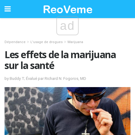
ad
Dépendance
L'usage de drogues
Marijuana
Les effets de la marijuana
sur la santé
by Buddy T; Évalué par Richard N. Fogoros, MD