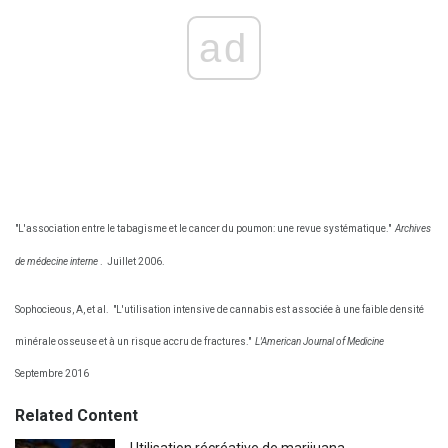
ad
"L'association entre le tabagisme et le cancer du poumon: une revue systématique."
Archives
de médecine interne
.
Juillet 2006.
Sophocieous, A, et al.
"L'utilisation intensive de cannabis est associée à une faible densité
minérale osseuse et à un risque accru de fractures."
L'American Journal of Medicine
Septembre 2016
Related Content