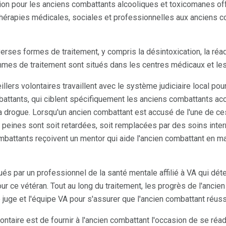
on pour les anciens combattants alcooliques et toxicomanes of
thérapies médicales, sociales et professionnelles aux anciens c
rses formes de traitement, y compris la désintoxication, la réad
mes de traitement sont situés dans les centres médicaux et les
lers volontaires travaillent avec le système judiciaire local pou
attants, qui ciblent spécifiquement les anciens combattants a
 la drogue. Lorsqu'un ancien combattant est accusé de l'une de ces
s peines sont soit retardées, soit remplacées par des soins inte
ombattants reçoivent un mentor qui aide l'ancien combattant en m
és par un professionnel de la santé mentale affilié à VA qui déte
r ce vétéran. Tout au long du traitement, les progrès de l'ancie
e juge et l'équipe VA pour s'assurer que l'ancien combattant réuss
taire est de fournir à l'ancien combattant l'occasion de se réad