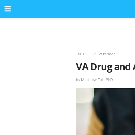
TSPT
SSPT et l'armée
VA Drug and 
by Matthew Tull, PhD