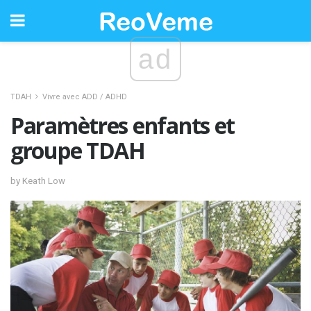
ad
TDAH
Vivre avec ADD / ADHD
Paramètres enfants et
groupe TDAH
by Keath Low