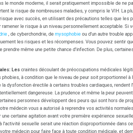
s le monde moderne, il serait pratiquement impossible de ne pa
tent le risque de nombreuses maladies, y compris le VIH. La pl
 risque avec succès, en utilisant des précautions telles que les
 ramener le risque à un niveau personnellement acceptable. Si 
drie
, de cyberchondrie, de
mysophobie
ou d'un autre trouble app
quement les risques et les récompenses. Vous pouvez sentir qu
de prendre même une petite chance d'infection. De plus, certaine
ales: Les
craintes découlant de préoccupations médicales légit
hobies, à condition que le niveau de peur soit proportionnel à 
la dysfonction érectile à certains troubles cardiaques, rendent l'a
entiellement dangereuse. La prudence et même la peur peuvent
certaines personnes développent des peurs qui sont hors de prop
votre médecin vous a autorisé à reprendre vos activités normales
ir une certaine agitation avant votre première expérience sexuell
l'activité sexuelle serait une réaction disproportionnée dans cet
 votre médecin pour faire face à toute condition médicale, et dem