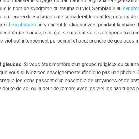
onceptualiser le voyage, du traumatisme aigu à la réorganisation 
sous le nom de syndrome du trauma du viol. Semblable au
syndro
e du trauma de viol augmente considérablement les risques de
xes.
Les phobies
surviennent le plus souvent pendant la phase d
econstruire leur vie, bien qu'ils puissent se développer à tout 
e viol est intensément personnel et peut prendre de quelques m
ligieuses:
Si vous êtes membre d'un groupe religieux ou culture
t que vous suiviez ces enseignements n'indique pas une phobie.
orsque les gens passent d'un ensemble de croyances et de prati
 le doute de soi ou la peur de rompre avec les vieilles habitudes