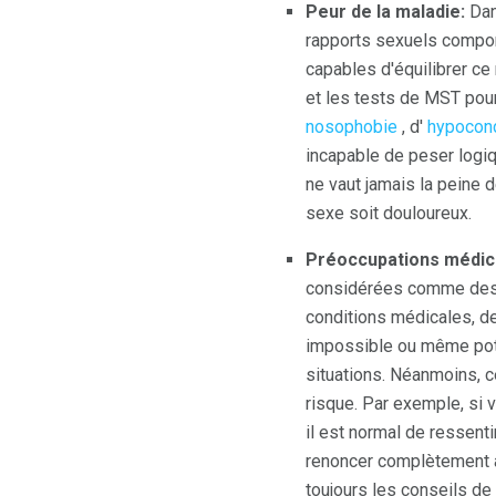
Peur de la maladie:
Dan
rapports sexuels compor
capables d'équilibrer ce
et les tests de MST pour
nosophobie
, d'
hypocon
incapable de peser logi
ne vaut jamais la peine 
sexe soit douloureux.
Préoccupations médic
considérées comme des p
conditions médicales, de 
impossible ou même pot
situations. Néanmoins, 
risque. Par exemple, si 
il est normal de ressent
renoncer complètement à 
toujours les conseils de