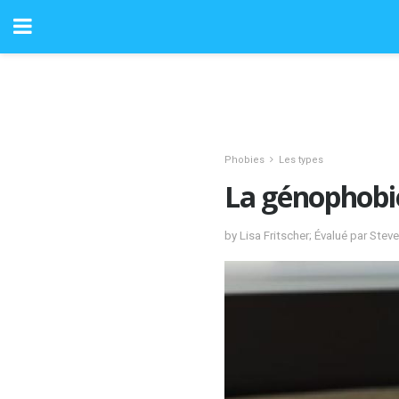
Phobies
Les types
La génophobie
by Lisa Fritscher; Évalué par Ste