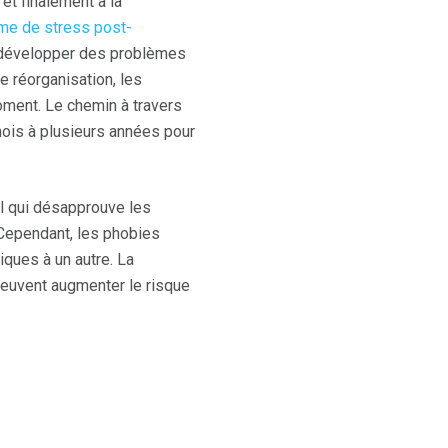
et finalement à la
me de stress post-
 développer des problèmes
e réorganisation, les
moment. Le chemin à travers
ois à plusieurs années pour
l qui désapprouve les
 Cependant, les phobies
ques à un autre. La
 peuvent augmenter le risque