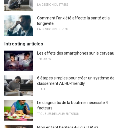
LA GESTION DU STRESS
Comment l'anxiété affecte la santé et la
longévité
LA GESTION DU STRESS
Intresting articles
Les effets des smartphones sur le cerveau
THÉORIES
6 étapes simples pour créer un système de
classement ADHD-friendly
TDAH
Le diagnostic de la boulimie nécessite 4
facteurs
TROUBLES DE L'ALIMENTATION
Mon enfant héritera-t-il du TDAH?