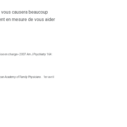
'il vous causera beaucoup
ment en mesure de vous aider
prise en charge» 2007
Am J Psychiatry
164:
can Academy of Family Physicians
.
1er avril