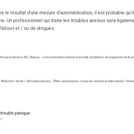
re le résultat d'une mesure d'automédication, il est probable qu
me. Un professionnel qui traite les troubles anxieux sera égale
alcool et / ou de drogues.
 Bryan et Verdiun MD, Marcia.
«Consommation d'alcool et anxiété: problèmes de diagnostic et de 
"Addiction: Partie I. Benzodiazépines - Effets secondaires, risque de violence et alternatives."
Ameri
 trouble panique
UE