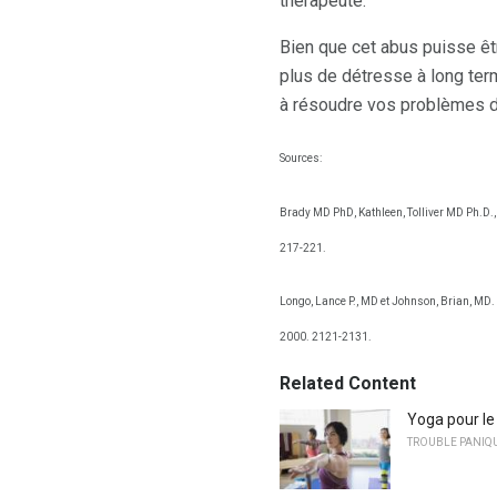
thérapeute.
Bien que cet abus puisse êt
plus de détresse à long ter
à résoudre vos problèmes d'
Sources:
Brady MD PhD, Kathleen, Tolliver MD Ph.D.,
217-221.
Longo, Lance P., MD et Johnson, Brian, MD.
2000. 2121-2131.
Related Content
Yoga pour le
TROUBLE PANIQ