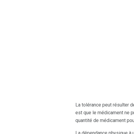
La tolérance peut résulter d
est que le médicament ne pro
quantité de médicament pour 
La dépendance physique à u