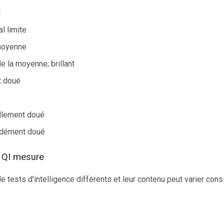
l
l limite
 moyenne
 la moyenne; brillant
t doué
llement doué
ondément doué
e QI mesure
de tests d'intelligence différents et leur contenu peut varier con