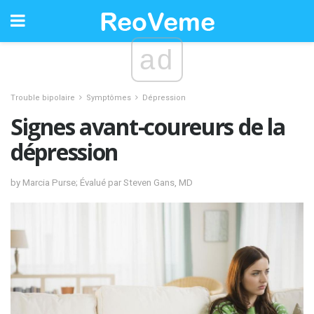
ad
Trouble bipolaire
Symptômes
Dépression
Signes avant-coureurs de la
dépression
by Marcia Purse; Évalué par Steven Gans, MD