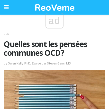
ad
OCD
Quelles sont les pensées
communes OCD?
by Owen Kelly, PhD; Évalué par Steven Gans, MD