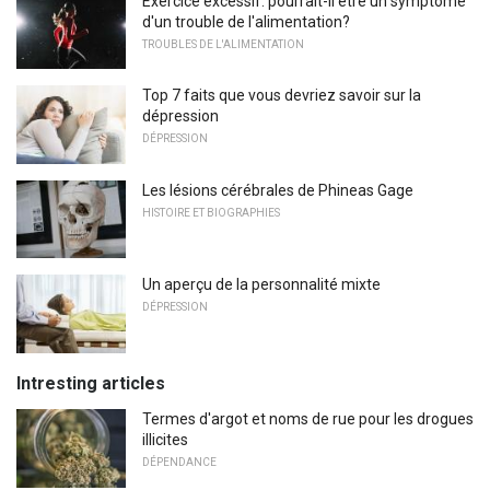
Exercice excessif: pourrait-il être un symptôme
d'un trouble de l'alimentation?
TROUBLES DE L'ALIMENTATION
Top 7 faits que vous devriez savoir sur la
dépression
DÉPRESSION
Les lésions cérébrales de Phineas Gage
HISTOIRE ET BIOGRAPHIES
Un aperçu de la personnalité mixte
DÉPRESSION
Intresting articles
Termes d'argot et noms de rue pour les drogues
illicites
DÉPENDANCE