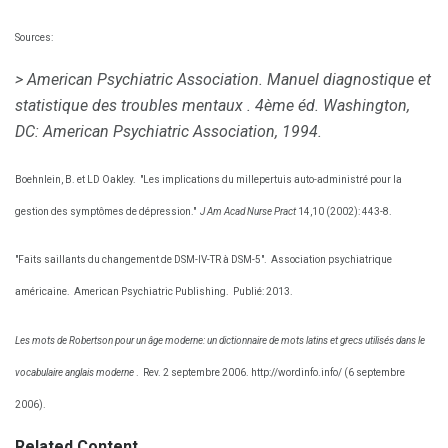
Sources:
> American Psychiatric Association.
Manuel diagnostique et
statistique des troubles mentaux
.
4ème éd.
Washington,
DC: American Psychiatric Association, 1994.
Boehnlein, B. et LD Oakley.
"Les implications du millepertuis auto-administré pour la
gestion des symptômes de dépression."
J Am Acad Nurse Pract
14,10 (2002): 443-8.
"Faits saillants du changement de DSM-IV-TR à DSM-5".
Association psychiatrique
américaine.
American Psychiatric Publishing.
Publié: 2013.
Les mots de Robertson pour un âge moderne: un dictionnaire de mots latins et grecs utilisés dans le
vocabulaire anglais moderne
.
Rev. 2 septembre 2006. http://wordinfo.info/ (6 septembre
2006).
Related Content