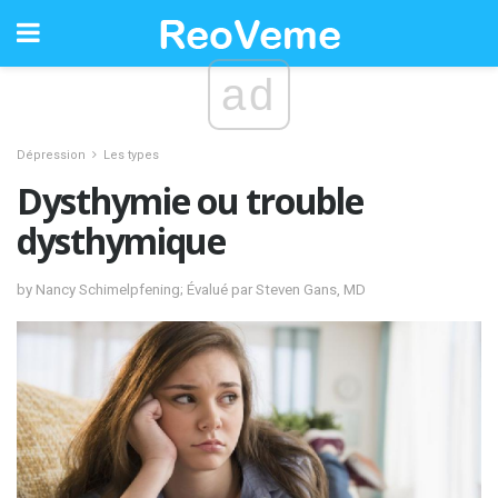
ad
Dépression
Les types
Dysthymie ou trouble
dysthymique
by Nancy Schimelpfening; Évalué par Steven Gans, MD