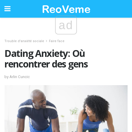
ad
Trouble d'anxiété sociale
Faire face
Dating Anxiety: Où
rencontrer des gens
by Arlin Cuncic