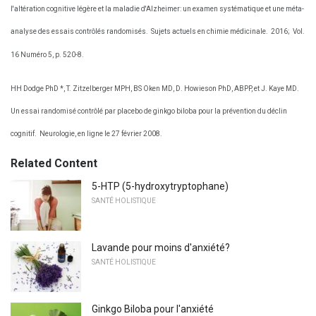
l'altération cognitive légère et la maladie d'Alzheimer: un examen systématique et une méta-
analyse des essais contrôlés randomisés.
Sujets actuels en chimie médicinale.
2016;
Vol.
16 Numéro 5, p. 520-8.
HH Dodge PhD *, T. Zitzelberger MPH, BS Oken MD, D. Howieson PhD, ABPP, et J. Kaye MD.
Un essai randomisé contrôlé par placebo de ginkgo biloba pour la prévention du déclin
cognitif.
Neurologie, en ligne le 27 février 2008.
Related Content
5-HTP (5-hydroxytryptophane)
SANTÉ HOLISTIQUE
Lavande pour moins d'anxiété?
SANTÉ HOLISTIQUE
Ginkgo Biloba pour l'anxiété